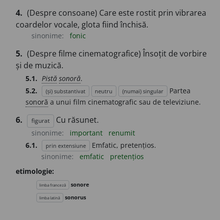
4.
(Despre consoane) Care este rostit prin vibrarea
coardelor vocale, glota fiind închisă.
sinonime:
fonic
5.
(Despre filme cinematografice) Însoțit de vorbire
și de muzică.
5.1.
Pistă
sonoră
.
5.2.
Partea
(și) substantivat
neutru
(numai) singular
sonoră
a unui film cinematografic sau de televiziune.
6.
Cu răsunet.
figurat
sinonime:
important
renumit
6.1.
Emfatic, pretențios.
prin extensiune
sinonime:
emfatic
pretențios
etimologie:
sonore
limba franceză
sonorus
limba latină