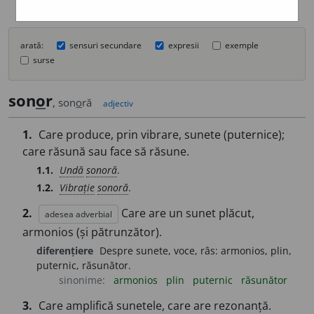
arată:
sensuri secundare
expresii
exemple
surse
son
o
r
, son
o
ră
adjectiv
1.
Care produce, prin vibrare, sunete (puternice);
care răsună sau face să răsune.
1.1.
Undă
sonoră
.
1.2.
Vibrație
sonoră
.
2.
Care are un sunet plăcut,
adesea adverbial
armonios (și pătrunzător).
diferențiere
Despre sunete, voce, râs: armonios, plin,
puternic, răsunător.
sinonime:
armonios
plin
puternic
răsunător
3.
Care amplifică sunetele, care are rezonanță.