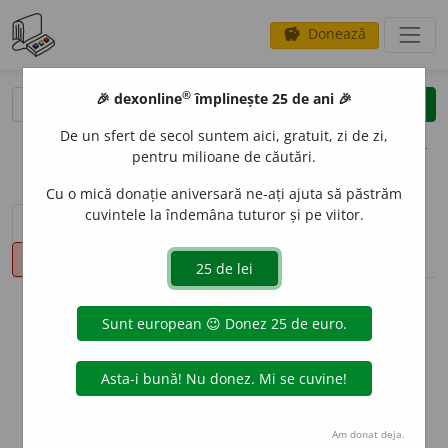
Donează
savings
®
®
🎉 dexonline
împlinește 25 de ani 🎉
caută
clear
search
De un sfert de secol suntem aici, gratuit, zi de zi,
opțiuni
pentru milioane de căutări.
Cu o mică donație aniversară ne-ați ajuta să păstrăm
cuvintele la îndemâna tuturor și pe viitor.
sinteza definițiilor (1)
definiții (21)
declinări
pronunție
(29)
volume_up
info
Aceste definiții sunt compilate de
echipa dexonline. Definițiile
originale se află pe fila
definiții
.
info
Puteți reordona filele pe pagina de
preferințe
.
Am donat deja.
ascunde