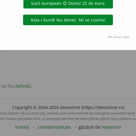
e (de oameni, de animale); cantitate mare (din ceva).
denie
prăpăd, pustiire.
re
nimicire
prăpăd
pustiire
Am donat deja.
Potop.
op
 pe fila
definiții
.
Copyright © 2004-2026 dexonline (https://dexonline.ro)
area datelor de pe acest site, inclusiv prin orice metode de extragere automată (web s
dul nostru prealabil scris, cu excepția seturilor de date oferite oficial spre utilizare pub
licență
confidențialitate
găzduit de
Hosterion