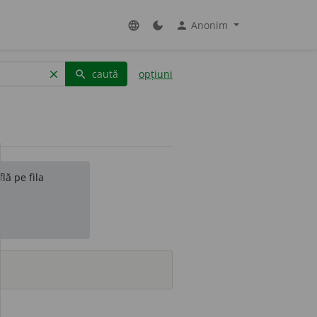
Anonim
language
dark_mode
person
caută
opțiuni
clear
search
lă pe fila