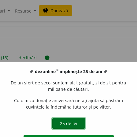
Donează
savings
ari
Resurse
 (18)
declinări
info
®
🎉 dexonline
împlinește 25 de ani 🎉
iniții sunt compilate de echipa dexonline. Definițiile originale se af
De un sfert de secol suntem aici, gratuit, zi de zi, pentru
 Puteți reordona filele pe pagina de
preferințe
.
milioane de căutări.
Cu o mică donație aniversară ne-ați ajuta să păstrăm
cuvintele la îndemâna tuturor și pe viitor.
presii
exemple
surse
 neutru