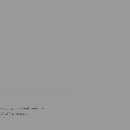
craping, crawling), sunt strict
lică (vezi licența).