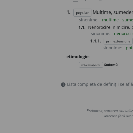
1.
Mulțime, sumedeni
popular
sinonime:
mulțime
sume
1.1.
Nenorocire, nimicire, 
sinonime:
nenoroci
1.1.1.
prin extensiune
sinonime:
pot
etimologie:
Sodomŭ
limba slavă (veche)
Lista completă de definiții se află
info
Preluarea, stocarea sau utiliz
interzise fără acor