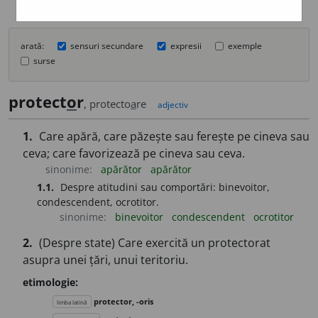
arată:
sensuri secundare
expresii
exemple
surse
protect
o
r
, protecto
a
re
adjectiv
1.
Care apără, care păzește sau ferește pe cineva sau
ceva; care favorizează pe cineva sau ceva.
sinonime:
apărător
apărător
1.1.
Despre atitudini sau comportări: binevoitor,
condescendent, ocrotitor.
sinonime:
binevoitor
condescendent
ocrotitor
2.
(Despre state) Care exercită un protectorat
asupra unei țări, unui teritoriu.
etimologie:
protector, -oris
limba latină