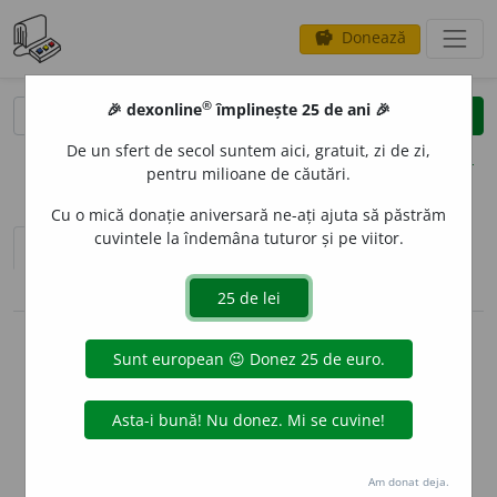
Donează
savings
®
®
🎉 dexonline
împlinește 25 de ani 🎉
caută
clear
search
De un sfert de secol suntem aici, gratuit, zi de zi,
opțiuni
pentru milioane de căutări.
Cu o mică donație aniversară ne-ați ajuta să păstrăm
cuvintele la îndemâna tuturor și pe viitor.
sinteza definițiilor (1)
definiții (15)
pronunție
(15)
volume_up
conjugări / declinări
info
Aceste definiții sunt compilate de
echipa dexonline. Definițiile
originale se află pe fila
definiții
.
info
Puteți reordona filele pe pagina de
preferințe
.
Am donat deja.
ascunde