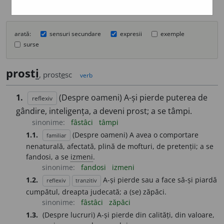
arată:
sensuri secundare
expresii
exemple
surse
prost
i
, prost
e
sc
verb
1.
(Despre oameni) A-și pierde puterea de
reflexiv
gândire, inteligența, a deveni prost; a se tâmpi.
sinonime:
fâstâci
tâmpi
1.1.
(Despre oameni) A avea o comportare
familiar
nenaturală, afectată, plină de mofturi, de pretenții; a se
fandosi, a se
izmeni
.
sinonime:
fandosi
izmeni
1.2.
A-și pierde sau a face să-și piardă
reflexiv
tranzitiv
cumpătul, dreapta judecată; a (se) zăpăci.
sinonime:
fâstâci
zăpăci
1.3.
(Despre lucruri) A-și pierde din calități, din valoare,