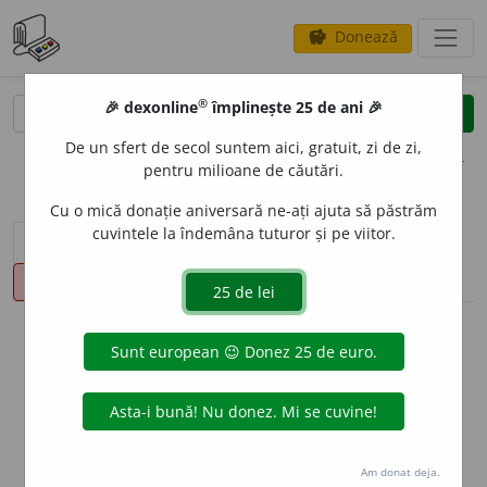
Donează
savings
®
®
🎉 dexonline
împlinește 25 de ani 🎉
caută
clear
search
De un sfert de secol suntem aici, gratuit, zi de zi,
opțiuni
pentru milioane de căutări.
Cu o mică donație aniversară ne-ați ajuta să păstrăm
cuvintele la îndemâna tuturor și pe viitor.
sinteza definițiilor (1)
definiții (13)
conjugări
pronunție
(3)
volume_up
info
Aceste definiții sunt compilate de
echipa dexonline. Definițiile
originale se află pe fila
definiții
.
info
Puteți reordona filele pe pagina de
preferințe
.
Am donat deja.
ascunde