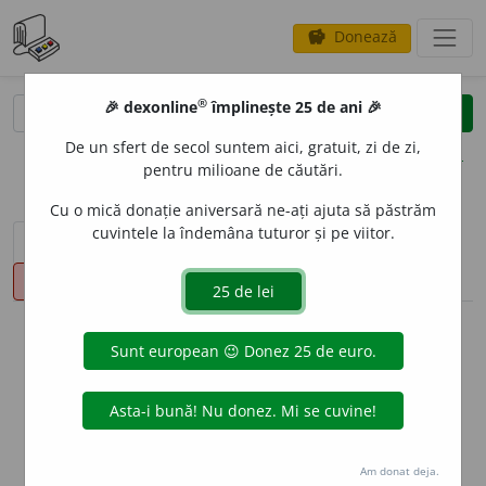
Donează
savings
®
®
🎉 dexonline
împlinește 25 de ani 🎉
caută
clear
search
De un sfert de secol suntem aici, gratuit, zi de zi,
opțiuni
pentru milioane de căutări.
Cu o mică donație aniversară ne-ați ajuta să păstrăm
cuvintele la îndemâna tuturor și pe viitor.
sinteza definițiilor (1)
definiții (16)
declinări
pronunție
(16)
volume_up
info
Aceste definiții sunt compilate de
echipa dexonline. Definițiile
originale se află pe fila
definiții
.
info
Puteți reordona filele pe pagina de
preferințe
.
Am donat deja.
ascunde