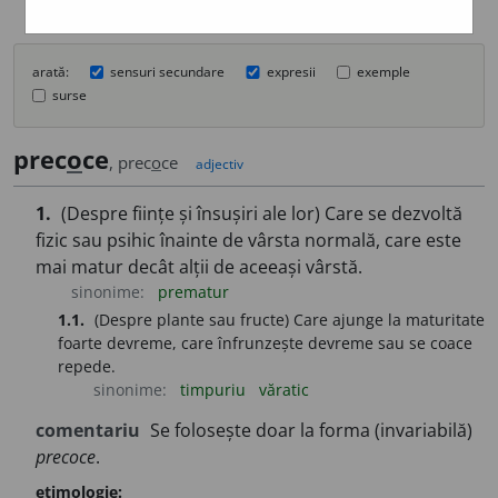
arată:
sensuri secundare
expresii
exemple
surse
prec
o
ce
, prec
o
ce
adjectiv
1.
(Despre ființe și însușiri ale lor) Care se dezvoltă
fizic sau psihic înainte de vârsta normală, care este
mai matur decât alții de aceeași vârstă.
sinonime:
prematur
1.1.
(Despre plante sau fructe) Care ajunge la maturitate
foarte devreme, care înfrunzește devreme sau se coace
repede.
sinonime:
timpuriu
văratic
comentariu
Se folosește doar la forma (invariabilă)
precoce
.
etimologie: