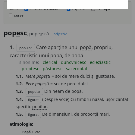
arată:
sensuri secundare
expresii
exemple
surse
pop
e
sc
, pope
a
scă
adjectiv
1.
Care aparține unui
popă
, propriu,
popular
caracteristic unui popă, de popă.
sinonime:
clerical
duhovnicesc
ecleziastic
preoțesc
păstoresc
sacerdotal
1.1.
Mere popești
= soi de mere dulci și gustoase.
1.2.
Pere popești
= soi de pere dulci.
1.3.
Din neam de
popă
.
popular
1.4.
(Despre voce) Cu timbru nazal, ușor cântat,
figurat
specific
popilor
.
1.5.
De dimensiuni, de proporții mari.
figurat
etimologie:
Popă
+
-esc.