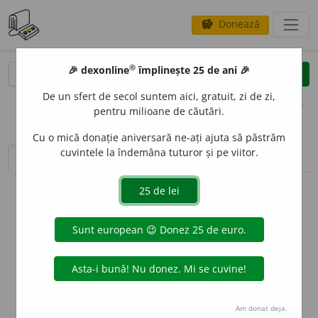
Donează
savings
®
®
🎉 dexonline
împlinește 25 de ani 🎉
caută
clear
search
De un sfert de secol suntem aici, gratuit, zi de zi,
opțiuni
pentru milioane de căutări.
Cu o mică donație aniversară ne-ați ajuta să păstrăm
cuvintele la îndemâna tuturor și pe viitor.
sinteza definițiilor (1)
definiții (14)
declinări
info
Aceste definiții sunt compilate de
echipa dexonline. Definițiile
originale se află pe fila
definiții
.
info
Puteți reordona filele pe pagina de
preferințe
.
ascunde
Am donat deja.