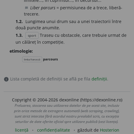
limitele..., în cuprinsul..., în decursul...
Liber parcurs
= permisiunea de a trece, liberă-
chat_bubble
trecere.
1.2.
Lungimea unui drum sau a unei traiectorii între
două puncte anumite.
1.3.
Traseu cu obstacole, care trebuie urmat de
sport
un călăreț în competiție.
etimologie:
parcours
limba franceză
Lista completă de definiții se află pe fila
definiții
.
info
Copyright © 2004-2026 dexonline (https://dexonline.ro)
Preluarea, stocarea sau utilizarea datelor de pe acest site, inclusiv
prin orice metode de extragere automată (web scraping, crawling),
sunt strict interzise fără acordul nostru prealabil scris, cu excepția
seturilor de date oferite oficial spre utilizare publică (vezi licența).
licență
confidențialitate
găzduit de
Hosterion