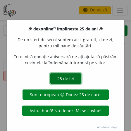
Donează
savings
®
®
🎉 dexonline
împlinește 25 de ani 🎉
caută
clear
search
De un sfert de secol suntem aici, gratuit, zi de zi,
opțiuni
pentru milioane de căutări.
Cu o mică donație aniversară ne-ați ajuta să păstrăm
cuvintele la îndemâna tuturor și pe viitor.
sinteza definițiilor (1)
definiții (16)
declinări
pronunție
(50)
volume_up
info
Aceste definiții sunt compilate de
echipa dexonline. Definițiile
originale se află pe fila
definiții
.
info
Puteți reordona filele pe pagina de
preferințe
.
Am donat deja.
ascunde