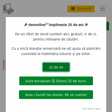
Donează
savings
®
®
🎉 dexonline
împlinește 25 de ani 🎉
caută
clear
search
De un sfert de secol suntem aici, gratuit, zi de zi,
opțiuni
pentru milioane de căutări.
Cu o mică donație aniversară ne-ați ajuta să păstrăm
cuvintele la îndemâna tuturor și pe viitor.
sinteza definițiilor (1)
definiții (26)
declinări
pronunție
(2)
volume_up
info
Aceste definiții sunt compilate de
echipa dexonline. Definițiile
originale se află pe fila
definiții
.
info
Puteți reordona filele pe pagina de
preferințe
.
Am donat deja.
ascunde