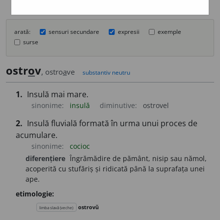
arată:
sensuri secundare
expresii
exemple
surse
ostr
o
v
, ostro
a
ve
substantiv neutru
1.
Insulă mai mare.
sinonime:
insulă
diminutive:
ostrovel
2.
Insulă fluvială formată în urma unui proces de
acumulare.
sinonime:
cocioc
diferențiere
Îngrămădire de pământ, nisip sau nămol,
acoperită cu stufăriș și ridicată până la suprafața unei
ape.
etimologie:
ostrovŭ
limba slavă (veche)