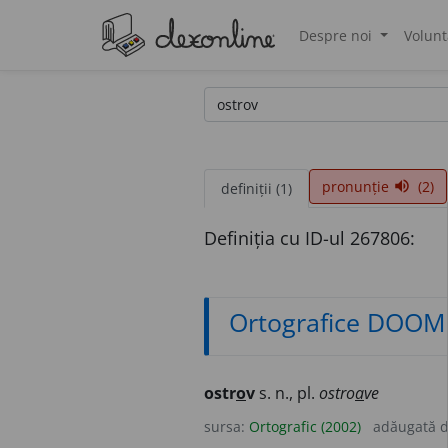
Despre noi
Volunt
®
pronunție
(2)
volume_up
definiții (1)
Definiția cu ID-ul 267806:
Ortografice DOOM
ostr
o
v
s. n., pl.
ostro
a
ve
sursa:
Ortografic (2002)
adăugată 