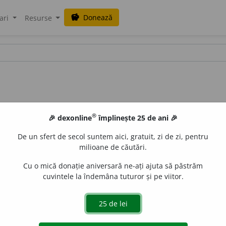
Donează
savings
ari
Resurse
®
🎉 dexonline
împlinește 25 de ani 🎉
De un sfert de secol suntem aici, gratuit, zi de zi, pentru
milioane de căutări.
Cu o mică donație aniversară ne-ați ajuta să păstrăm
cuvintele la îndemâna tuturor și pe viitor.
de
siveco
acțiuni