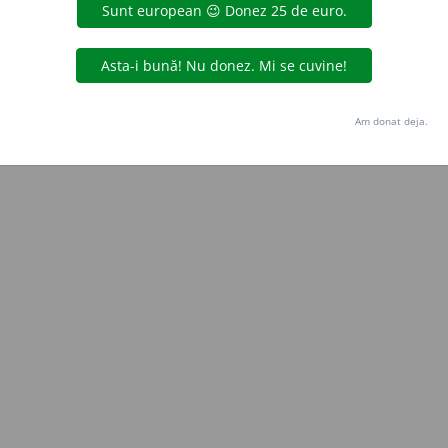
Copyright © 2004-2026 dexonline (https://dexonline.ro)
area datelor de pe acest site, inclusiv prin orice metode de extragere automată (web s
dul nostru prealabil scris, cu excepția seturilor de date oferite oficial spre utilizare pub
Am donat deja.
licență
confidențialitate
găzduit de
Hosterion