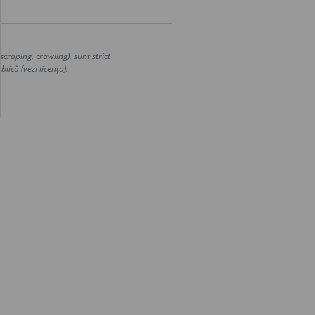
craping, crawling), sunt strict
lică (vezi licența).