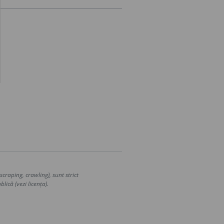
craping, crawling), sunt strict
lică (vezi licența).