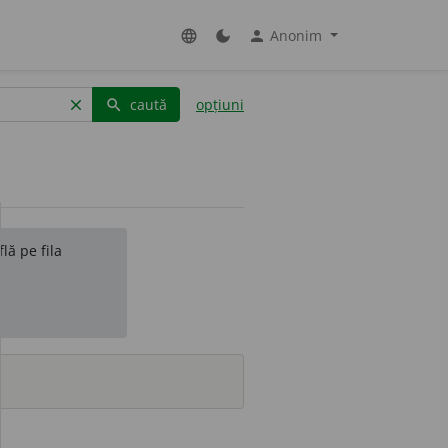
Anonim
language
dark_mode
person
caută
opțiuni
clear
search
lă pe fila