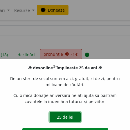
Donează
savings
ari
Resurse
pronunție
(14)
volume_up
 (18)
declinări
info
®
🎉 dexonline
împlinește 25 de ani 🎉
iniții sunt compilate de echipa dexonline. Definițiile originale se af
De un sfert de secol suntem aici, gratuit, zi de zi, pentru
 Puteți reordona filele pe pagina de
preferințe
.
milioane de căutări.
Cu o mică donație aniversară ne-ați ajuta să păstrăm
cuvintele la îndemâna tuturor și pe viitor.
presii
exemple
surse