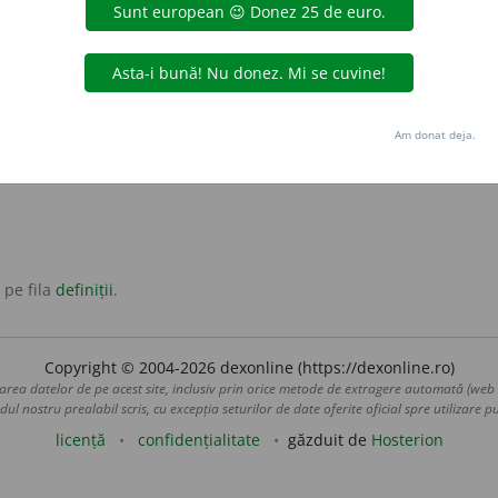
iut de toți.
bscur
abil, renumit.
il
renumit
Am donat deja.
 pe fila
definiții
.
Copyright © 2004-2026 dexonline (https://dexonline.ro)
area datelor de pe acest site, inclusiv prin orice metode de extragere automată (web s
dul nostru prealabil scris, cu excepția seturilor de date oferite oficial spre utilizare pub
licență
confidențialitate
găzduit de
Hosterion