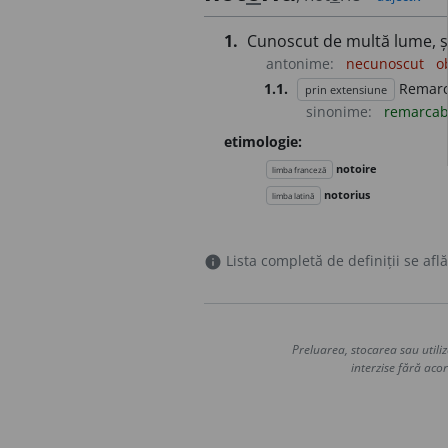
1.
Cunoscut de multă lume, șt
antonime:
necunoscut
o
1.1.
Remarc
prin extensiune
sinonime:
remarcab
etimologie:
notoire
limba franceză
notorius
limba latină
Lista completă de definiții se află
info
Preluarea, stocarea sau utiliz
interzise fără acor