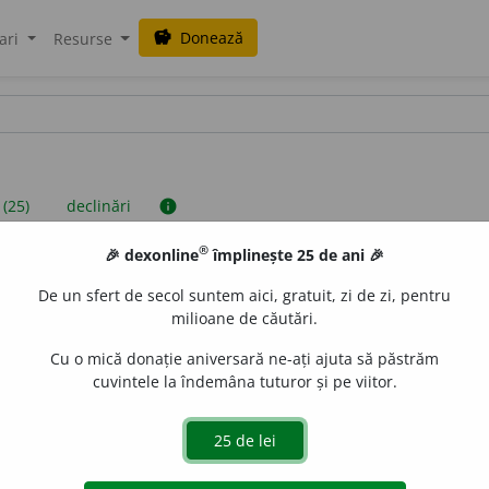
Donează
savings
ari
Resurse
 (25)
declinări
info
®
🎉 dexonline
împlinește 25 de ani 🎉
iniții sunt compilate de echipa dexonline. Definițiile originale se af
De un sfert de secol suntem aici, gratuit, zi de zi, pentru
 Puteți reordona filele pe pagina de
preferințe
.
milioane de căutări.
Cu o mică donație aniversară ne-ați ajuta să păstrăm
cuvintele la îndemâna tuturor și pe viitor.
presii
exemple
surse
nin