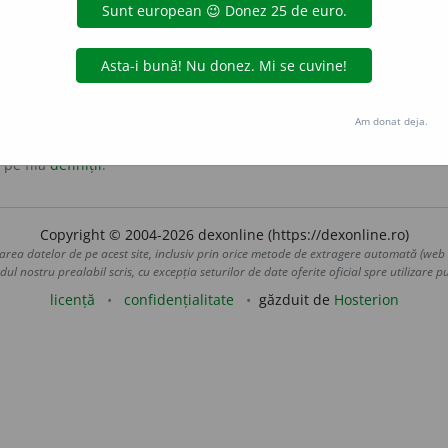
u de argint, care a circulat și în Țările Române.
Am donat deja.
 pe fila
definiții
.
Copyright © 2004-2026 dexonline (https://dexonline.ro)
area datelor de pe acest site, inclusiv prin orice metode de extragere automată (web s
dul nostru prealabil scris, cu excepția seturilor de date oferite oficial spre utilizare pub
licență
confidențialitate
găzduit de
Hosterion