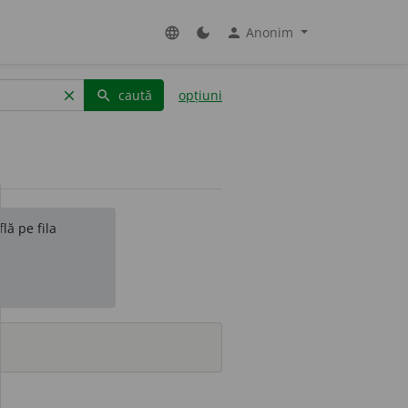
Anonim
language
dark_mode
person
caută
opțiuni
clear
search
lă pe fila