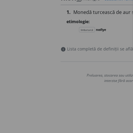
1.
Monedă turcească de aur sa
etimologie:
nısfiye
limba turcă
Lista completă de definiții se află
info
Preluarea, stocarea sau utiliz
interzise fără acor