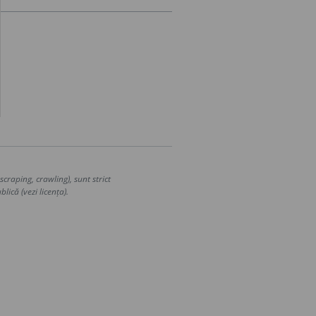
craping, crawling), sunt strict
lică (vezi licența).