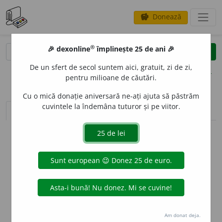
Donează
savings
®
®
🎉 dexonline
împlinește 25 de ani 🎉
caută
clear
search
De un sfert de secol suntem aici, gratuit, zi de zi,
opțiuni
pentru milioane de căutări.
Cu o mică donație aniversară ne-ați ajuta să păstrăm
cuvintele la îndemâna tuturor și pe viitor.
sinteza definițiilor (1)
definiții (15)
conjugări
info
Aceste definiții sunt compilate de
echipa dexonline. Definițiile
originale se află pe fila
definiții
.
info
Puteți reordona filele pe pagina de
preferințe
.
ascunde
Am donat deja.