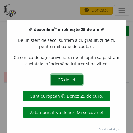
Donează
savings
®
®
🎉 dexonline
împlinește 25 de ani 🎉
caută
clear
search
De un sfert de secol suntem aici, gratuit, zi de zi,
opțiuni
pentru milioane de căutări.
Cu o mică donație aniversară ne-ați ajuta să păstrăm
cuvintele la îndemâna tuturor și pe viitor.
sinteza definițiilor (1)
definiții (10)
declinări
pronunție
(1)
volume_up
info
Aceste definiții sunt compilate de
echipa dexonline. Definițiile
originale se află pe fila
definiții
.
info
Puteți reordona filele pe pagina de
preferințe
.
Am donat deja.
ascunde