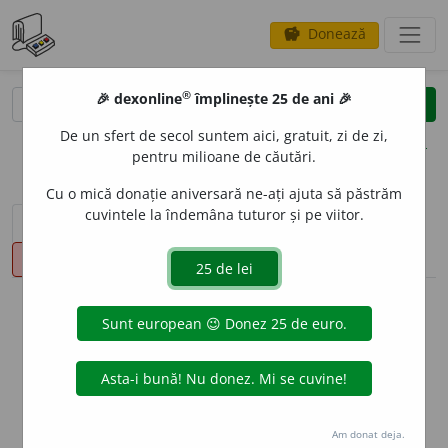
Donează
savings
®
®
🎉 dexonline
împlinește 25 de ani 🎉
caută
clear
search
De un sfert de secol suntem aici, gratuit, zi de zi,
opțiuni
pentru milioane de căutări.
Cu o mică donație aniversară ne-ați ajuta să păstrăm
cuvintele la îndemâna tuturor și pe viitor.
sinteza definițiilor (1)
definiții (16)
declinări
pronunție
(1)
volume_up
info
Aceste definiții sunt compilate de
echipa dexonline. Definițiile
originale se află pe fila
definiții
.
info
Puteți reordona filele pe pagina de
preferințe
.
Am donat deja.
ascunde