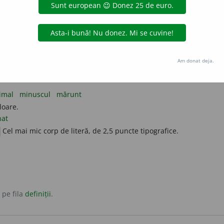
u cerceta decât cu microscopul.
ul microscopului.
i, privitor la microscop.
Am donat deja.
zimal
minuscul
mărunt
loare.
at
Cel mai mic corp de literă, de 2,5 puncte tipografice.
 pe fila
definiții
.