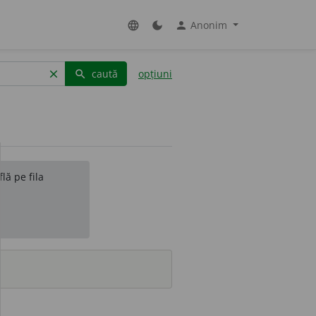
Anonim
language
dark_mode
person
caută
opțiuni
clear
search
lă pe fila