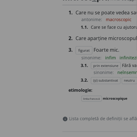
1.
Care nu se poate vedea sa
antonime:
macroscopic
1.1.
Care se face cu ajutor
2.
Care aparține microscopulu
3.
Foarte mic.
figurat
sinonime:
infim
infinite
3.1.
Fără va
prin extensiune
sinonime:
neînsemn
3.2.
(și) substantivat
neutru
etimologie:
microscopique
limba franceză
Lista completă de definiții se află
info