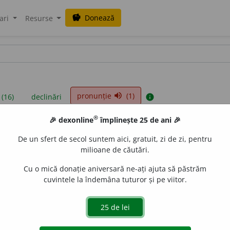
Donează
savings
ari
Resurse
pronunție
(1)
volume_up
 (16)
declinări
info
®
🎉 dexonline
împlinește 25 de ani 🎉
iniții sunt compilate de echipa dexonline. Definițiile originale se af
De un sfert de secol suntem aici, gratuit, zi de zi, pentru
 Puteți reordona filele pe pagina de
preferințe
.
milioane de căutări.
Cu o mică donație aniversară ne-ați ajuta să păstrăm
cuvintele la îndemâna tuturor și pe viitor.
presii
exemple
surse
că
adjectiv