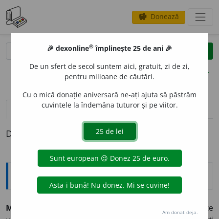
Donează
savings
®
®
🎉 dexonline
împlinește 25 de ani 🎉
caută
clear
search
De un sfert de secol suntem aici, gratuit, zi de zi,
opțiuni
pentru milioane de căutări.
Cu o mică donație aniversară ne-ați ajuta să păstrăm
cuvintele la îndemâna tuturor și pe viitor.
pronunție
(1)
volume_up
definiții (1)
Definiția cu ID-ul 918804:
Explicative DEX
MICROSC
O
PIC, -Ă,
microscopici, -e,
adj.
1.
Care se poate
Am donat deja.