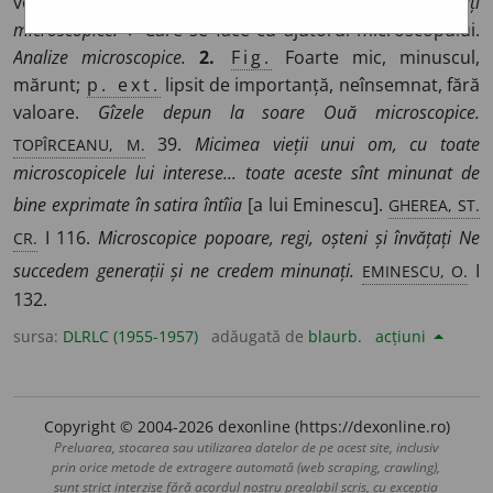
vedea sau cerceta numai cu microscopul.
Vietăți
microscopice.
♦ Care se face cu ajutorul microscopului.
Analize microscopice.
2.
Fig.
Foarte mic, minuscul,
mărunt;
p. ext.
lipsit de importanță, neînsemnat, fără
valoare.
Gîzele depun la soare Ouă microscopice.
TOPÎRCEANU, M.
39.
Micimea vieții unui om, cu toate
microscopicele lui interese... toate aceste sînt minunat de
GHEREA, ST.
bine exprimate în satira întîia
[a lui Eminescu].
CR.
I 116.
Microscopice popoare, regi, oșteni și învățați Ne
EMINESCU, O.
succedem generații și ne credem minunați.
I
132.
sursa:
DLRLC (1955-1957)
adăugată de
blaurb.
acțiuni
Copyright © 2004-2026 dexonline (https://dexonline.ro)
Preluarea, stocarea sau utilizarea datelor de pe acest site, inclusiv
prin orice metode de extragere automată (web scraping, crawling),
sunt strict interzise fără acordul nostru prealabil scris, cu excepția