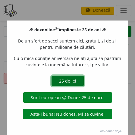
Donează
savings
®
®
🎉 dexonline
împlinește 25 de ani 🎉
caută
clear
search
De un sfert de secol suntem aici, gratuit, zi de zi,
opțiuni
pentru milioane de căutări.
Cu o mică donație aniversară ne-ați ajuta să păstrăm
cuvintele la îndemâna tuturor și pe viitor.
sinteza definițiilor (1)
definiții (18)
declinări
pronunție
(4)
volume_up
info
Aceste definiții sunt compilate de
echipa dexonline. Definițiile
originale se află pe fila
definiții
.
info
Puteți reordona filele pe pagina de
preferințe
.
Am donat deja.
ascunde