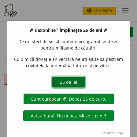
Donează
savings
®
®
🎉 dexonline
împlinește 25 de ani 🎉
caută
clear
search
De un sfert de secol suntem aici, gratuit, zi de zi,
opțiuni
pentru milioane de căutări.
Cu o mică donație aniversară ne-ați ajuta să păstrăm
cuvintele la îndemâna tuturor și pe viitor.
sinteza definițiilor (1)
definiții (10)
declinări
pronunție
(1)
volume_up
info
Aceste definiții sunt compilate de
echipa dexonline. Definițiile
originale se află pe fila
definiții
.
info
Puteți reordona filele pe pagina de
preferințe
.
Am donat deja.
ascunde