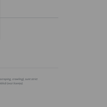
craping, crawling), sunt strict
lică (vezi licența).