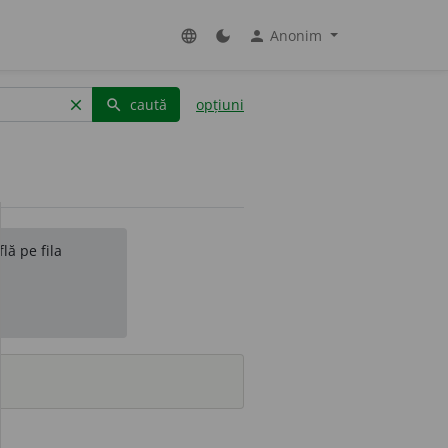
Anonim
language
dark_mode
person
caută
opțiuni
clear
search
lă pe fila