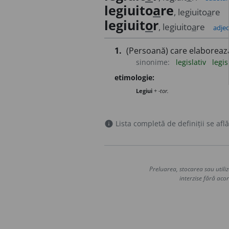
legiuito
a
re
, legiuito
a
re
legiuit
o
r
, legiuito
a
re
adjec
1.
(Persoană) care elaborează
sinonime:
legislativ
legis
etimologie:
Legiui
+
-tor.
Lista completă de definiții se află
info
Preluarea, stocarea sau utiliz
interzise fără acor