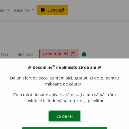
Donează
savings
ari
Resurse
pronunție
(7)
volume_up
 (13)
declinări
info
®
🎉 dexonline
împlinește 25 de ani 🎉
iniții sunt compilate de echipa dexonline. Definițiile originale se af
De un sfert de secol suntem aici, gratuit, zi de zi, pentru
 Puteți reordona filele pe pagina de
preferințe
.
milioane de căutări.
Cu o mică donație aniversară ne-ați ajuta să păstrăm
cuvintele la îndemâna tuturor și pe viitor.
presii
exemple
surse
tiv masculin