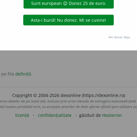
substantiv feminin
tiv
 legi.
lator
Am donat deja.
 pe fila
definiții
.
Copyright © 2004-2026 dexonline (https://dexonline.ro)
area datelor de pe acest site, inclusiv prin orice metode de extragere automată (web s
dul nostru prealabil scris, cu excepția seturilor de date oferite oficial spre utilizare pub
licență
confidențialitate
găzduit de
Hosterion