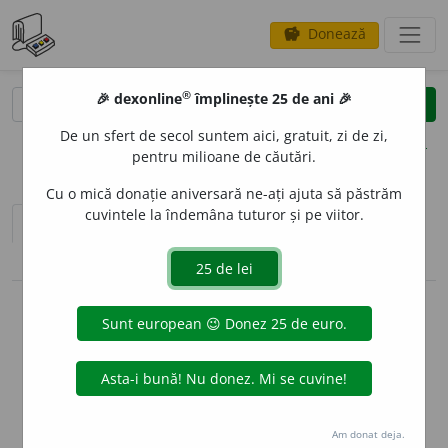
Donează
savings
®
®
🎉 dexonline
împlinește 25 de ani 🎉
caută
clear
search
De un sfert de secol suntem aici, gratuit, zi de zi,
opțiuni
pentru milioane de căutări.
Cu o mică donație aniversară ne-ați ajuta să păstrăm
cuvintele la îndemâna tuturor și pe viitor.
sinteza definițiilor (1)
definiții (23)
declinări
pronunție
(49)
volume_up
imagini (1)
info
Aceste definiții sunt compilate de
echipa dexonline. Definițiile
originale se află pe fila
definiții
.
info
Puteți reordona filele pe pagina de
preferințe
.
Am donat deja.
ascunde