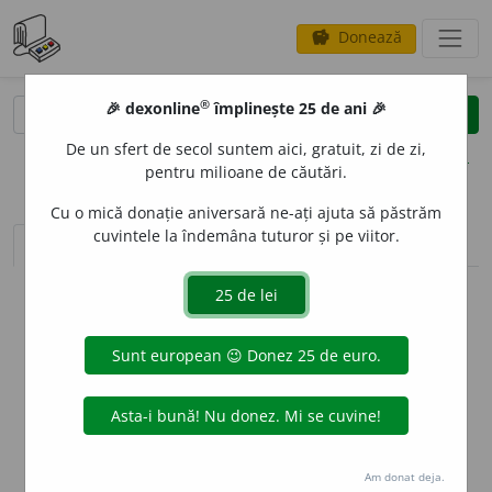
Donează
savings
®
®
🎉 dexonline
împlinește 25 de ani 🎉
caută
clear
search
De un sfert de secol suntem aici, gratuit, zi de zi,
opțiuni
pentru milioane de căutări.
Cu o mică donație aniversară ne-ați ajuta să păstrăm
cuvintele la îndemâna tuturor și pe viitor.
sinteza definițiilor (1)
definiții (12)
declinări
info
Aceste definiții sunt compilate de
echipa dexonline. Definițiile
originale se află pe fila
definiții
.
info
Puteți reordona filele pe pagina de
preferințe
.
ascunde
Am donat deja.