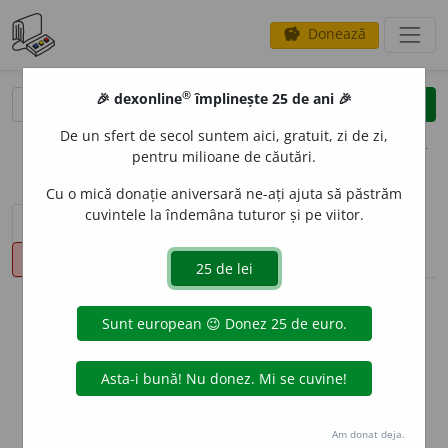
Donează
savings
®
®
🎉 dexonline
împlinește 25 de ani 🎉
caută
clear
search
De un sfert de secol suntem aici, gratuit, zi de zi,
opțiuni
pentru milioane de căutări.
Cu o mică donație aniversară ne-ați ajuta să păstrăm
cuvintele la îndemâna tuturor și pe viitor.
sinteza definițiilor (1)
definiții (16)
declinări
pronunție
(5)
volume_up
info
Aceste definiții sunt compilate de
echipa dexonline. Definițiile
originale se află pe fila
definiții
.
info
Puteți reordona filele pe pagina de
preferințe
.
Am donat deja.
ascunde