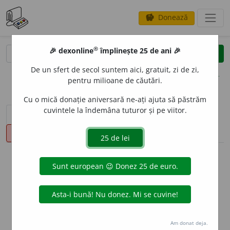
Donează
savings
®
®
🎉 dexonline
împlinește 25 de ani 🎉
caută
clear
search
De un sfert de secol suntem aici, gratuit, zi de zi,
opțiuni
pentru milioane de căutări.
Cu o mică donație aniversară ne-ați ajuta să păstrăm
cuvintele la îndemâna tuturor și pe viitor.
sinteza definițiilor (1)
definiții (14)
declinări
pronunție
(3)
volume_up
info
Aceste definiții sunt compilate de
echipa dexonline. Definițiile
originale se află pe fila
definiții
.
info
Puteți reordona filele pe pagina de
preferințe
.
Am donat deja.
ascunde