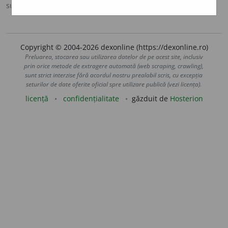
sursa:
Sinonime (2002)
adăugată de
siveco
acțiuni
Copyright © 2004-2026 dexonline (https://dexonline.ro)
Preluarea, stocarea sau utilizarea datelor de pe acest site, inclusiv
prin orice metode de extragere automată (web scraping, crawling),
sunt strict interzise fără acordul nostru prealabil scris, cu excepția
seturilor de date oferite oficial spre utilizare publică (vezi licența).
licență
confidențialitate
găzduit de
Hosterion