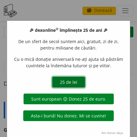
Donează
savings
®
®
🎉 dexonline
împlinește 25 de ani 🎉
caută
clear
search
De un sfert de secol suntem aici, gratuit, zi de zi,
opțiuni
pentru milioane de căutări.
Cu o mică donație aniversară ne-ați ajuta să păstrăm
cuvintele la îndemâna tuturor și pe viitor.
pronunție
(3)
volume_up
definiții (1)
Definiția cu ID-ul 185910:
Sinonime
GRANDOMAN
I
E
s. v.
îngâmfare.
Am donat deja.