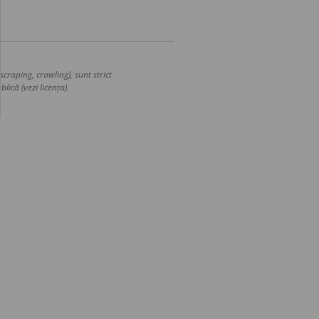
craping, crawling), sunt strict
lică (vezi licența).