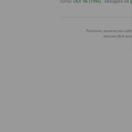
sursa:
DEX '96 (1996)
adăugată de
g
Preluarea, stocarea sau utiliz
interzise fără acor