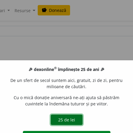
Donează
savings
ari
Resurse
®
🎉 dexonline
împlinește 25 de ani 🎉
De un sfert de secol suntem aici, gratuit, zi de zi, pentru
milioane de căutări.
Cu o mică donație aniversară ne-ați ajuta să păstrăm
cuvintele la îndemâna tuturor și pe viitor.
. f.
Mania de a se crede om însemnat, valoros, de a-și aco
rom.
manie.