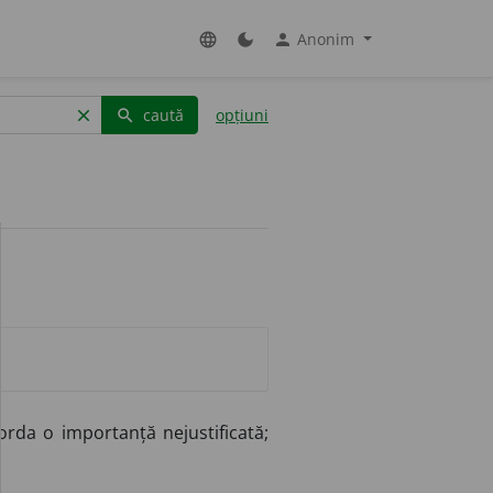
Anonim
language
dark_mode
person
caută
opțiuni
clear
search
rda o importanță nejustificată;