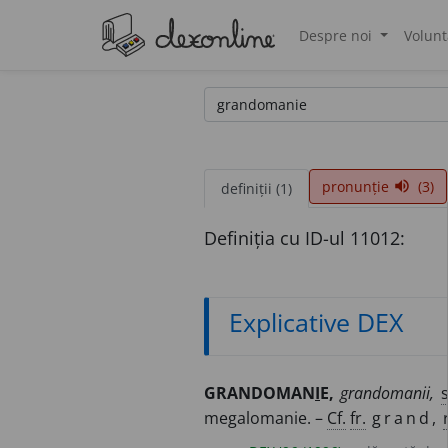
Despre noi
Volunt
®
pronunție
(3)
volume_up
definiții (1)
Definiția cu ID-ul 11012:
Explicative DEX
GRANDOMAN
I
E,
grandomanii,
s
megalomanie. –
Cf.
fr.
grand,