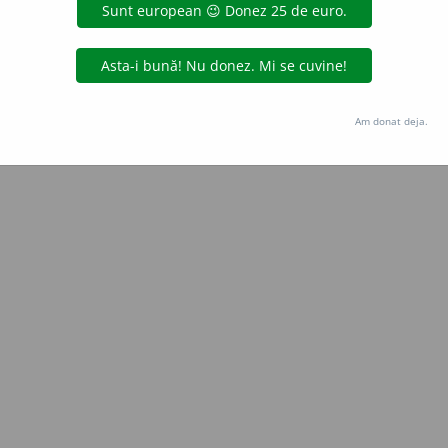
all
acțiuni
Copyright © 2004-2026 dexonline (https://dexonline.ro)
area datelor de pe acest site, inclusiv prin orice metode de extragere automată (web s
Am donat deja.
dul nostru prealabil scris, cu excepția seturilor de date oferite oficial spre utilizare pub
licență
confidențialitate
găzduit de
Hosterion