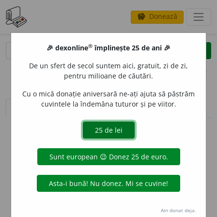
Donează
savings
®
®
🎉 dexonline
împlinește 25 de ani 🎉
caută
clear
search
De un sfert de secol suntem aici, gratuit, zi de zi,
opțiuni
pentru milioane de căutări.
Cu o mică donație aniversară ne-ați ajuta să păstrăm
cuvintele la îndemâna tuturor și pe viitor.
sinteza definițiilor (1)
definiții (13)
conjugări
info
Aceste definiții sunt compilate de
echipa dexonline. Definițiile
originale se află pe fila
definiții
.
info
Puteți reordona filele pe pagina de
preferințe
.
ascunde
Am donat deja.