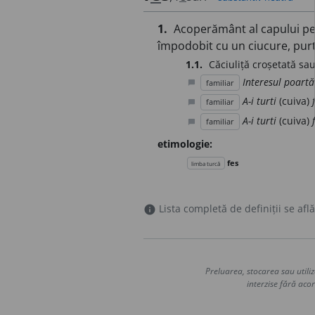
1.
Acoperământ al capului pen
împodobit cu un ciucure, pur
1.1.
Căciuliță croșetată sau
Interesul poartă 
familiar
chat_bubble
A-i turti
(cuiva)
familiar
chat_bubble
A-i turti
(cuiva)
familiar
chat_bubble
etimologie:
fes
limba turcă
Lista completă de definiții se află
info
Preluarea, stocarea sau utiliz
interzise fără acor