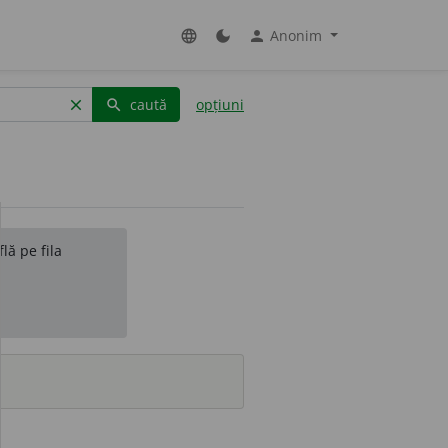
Anonim
language
dark_mode
person
caută
opțiuni
clear
search
lă pe fila