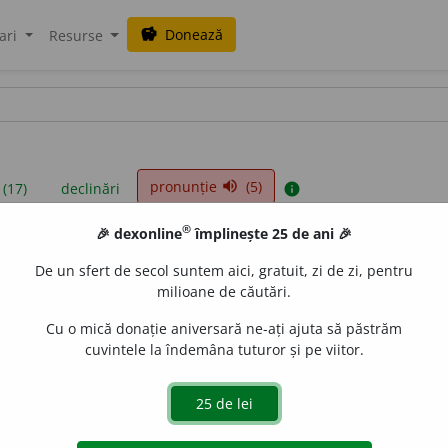
Donează
savings
ari
Resurse
pronunție
(5)
volume_up
 (17)
declinări
info
®
🎉 dexonline
împlinește 25 de ani 🎉
iniții sunt compilate de echipa dexonline. Definițiile originale se af
De un sfert de secol suntem aici, gratuit, zi de zi, pentru
 Puteți reordona filele pe pagina de
preferințe
.
milioane de căutări.
Cu o mică donație aniversară ne-ați ajuta să păstrăm
cuvintele la îndemâna tuturor și pe viitor.
presii
exemple
surse