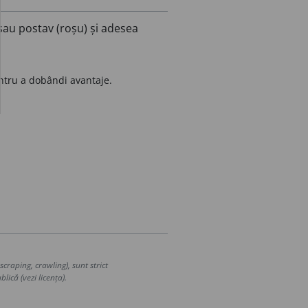
sau postav (roșu) și adesea
ntru a dobândi avantaje.
craping, crawling), sunt strict
lică (vezi licența).