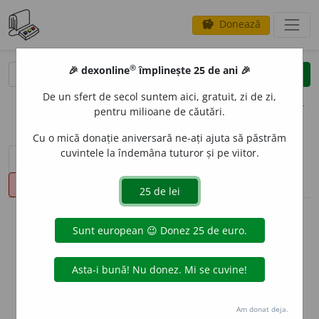
Donează
savings
®
®
🎉 dexonline
împlinește 25 de ani 🎉
caută
clear
search
De un sfert de secol suntem aici, gratuit, zi de zi,
opțiuni
pentru milioane de căutări.
Cu o mică donație aniversară ne-ați ajuta să păstrăm
cuvintele la îndemâna tuturor și pe viitor.
sinteza definițiilor (1)
definiții (16)
declinări
pronunție
(50)
volume_up
info
Aceste definiții sunt compilate de
echipa dexonline. Definițiile
originale se află pe fila
definiții
.
info
Puteți reordona filele pe pagina de
preferințe
.
Am donat deja.
ascunde