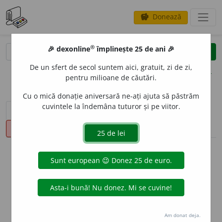
Donează
savings
®
®
🎉 dexonline
împlinește 25 de ani 🎉
caută
clear
search
De un sfert de secol suntem aici, gratuit, zi de zi,
opțiuni
pentru milioane de căutări.
Cu o mică donație aniversară ne-ați ajuta să păstrăm
cuvintele la îndemâna tuturor și pe viitor.
sinteza definițiilor (1)
definiții (20)
declinări
pronunție
(50)
volume_up
info
Aceste definiții sunt compilate de
echipa dexonline. Definițiile
originale se află pe fila
definiții
.
info
Puteți reordona filele pe pagina de
preferințe
.
Am donat deja.
ascunde