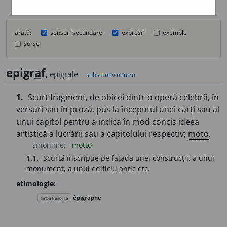
arată:
sensuri secundare
expresii
exemple
surse
epigr
a
f
, epigr
a
fe
substantiv neutru
1.
Scurt fragment, de obicei dintr-o operă celebră, în
versuri sau în proză, pus la începutul unei cărți sau al
unui capitol pentru a indica în mod concis ideea
artistică a lucrării sau a capitolului respectiv;
moto
.
sinonime:
motto
1.1.
Scurtă inscripție pe fațada unei construcții, a unui
monument, a unui edificiu antic etc.
etimologie:
épigraphe
limba franceză