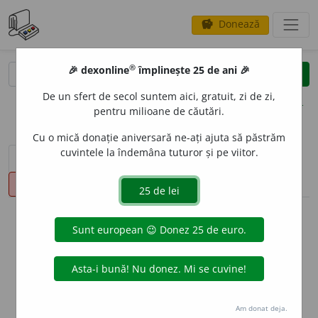
Donează
savings
®
®
🎉 dexonline
împlinește 25 de ani 🎉
caută
clear
search
De un sfert de secol suntem aici, gratuit, zi de zi,
opțiuni
pentru milioane de căutări.
Cu o mică donație aniversară ne-ați ajuta să păstrăm
cuvintele la îndemâna tuturor și pe viitor.
sinteza definițiilor (1)
definiții (19)
declinări
pronunție
(1)
volume_up
info
Aceste definiții sunt compilate de
echipa dexonline. Definițiile
originale se află pe fila
definiții
.
info
Puteți reordona filele pe pagina de
preferințe
.
Am donat deja.
ascunde