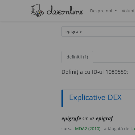
Despre noi
Volunt
®
definiții (1)
Definiția cu ID-ul 1089559:
Explicative DEX
epigr
a
fe
sm
vz
epigraf
sursa:
MDA2 (2010)
adăugată de
La