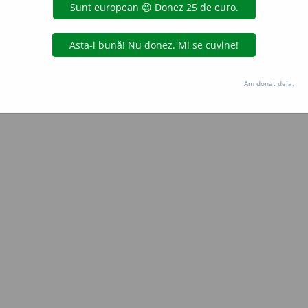
Copyright © 2004-2026 dexonline (https://dexonline.ro)
area datelor de pe acest site, inclusiv prin orice metode de extragere automată (web s
dul nostru prealabil scris, cu excepția seturilor de date oferite oficial spre utilizare pub
Am donat deja.
licență
confidențialitate
găzduit de
Hosterion