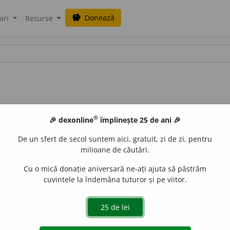
Donează
savings
ari
Resurse
®
🎉 dexonline
împlinește 25 de ani 🎉
De un sfert de secol suntem aici, gratuit, zi de zi, pentru
milioane de căutări.
Cu o mică donație aniversară ne-ați ajuta să păstrăm
cuvintele la îndemâna tuturor și pe viitor.
uraGellner
acțiuni