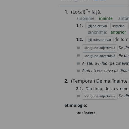
1.
(Local) În față.
sinonime:
înainte
anto
1.1.
(și) adjectival
invariabil
sinonime:
anterior
1.2.
(În fo
(și) substantivat
De di
locuțiune adjectivală
chat_bubble
Pe di
locuțiune adverbială
chat_bubble
A
(sau
a-l
)
lua
(pe cineva
chat_bubble
A nu-i trece cuiva pe dina
chat_bubble
2.
(Temporal) De mai înainte,
2.1.
Din timp, de cu vreme
De di
locuțiune adjectivală
chat_bubble
etimologie:
De
+
înainte