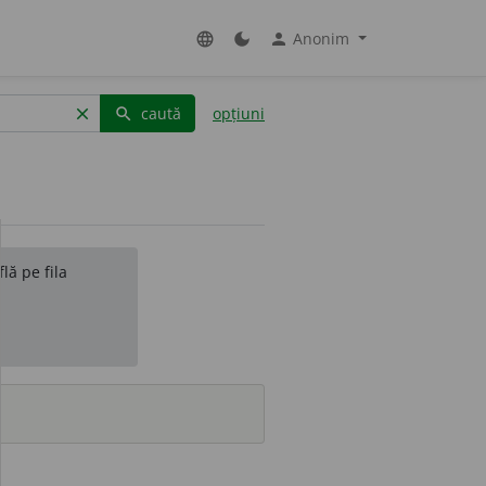
Anonim
language
dark_mode
person
caută
opțiuni
clear
search
lă pe fila