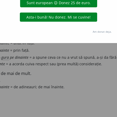
nime:
dinapoi
dindărăt
Din față.
Am donat deja.
rma
dinaintea
) Jumătatea din față a corpului unui animal sau al unui
nainte
= aflat în față.
nainte
= prin față.
)
gura
pe dinainte
= a spune ceva ce nu a vrut să spună, a-și da fără
inte
= a acorda cuiva respect sau (prea multă) considerație.
 de mai de mult.
.
nainte
= de adineauri; de mai înainte.