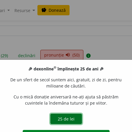
Donează
savings
ari
Resurse
pronunție
(50)
volume_up
 (29)
declinări
info
®
🎉 dexonline
împlinește 25 de ani 🎉
iniții sunt compilate de echipa dexonline. Definițiile originale se af
De un sfert de secol suntem aici, gratuit, zi de zi, pentru
 Puteți reordona filele pe pagina de
preferințe
.
milioane de căutări.
Cu o mică donație aniversară ne-ați ajuta să păstrăm
cuvintele la îndemâna tuturor și pe viitor.
presii
exemple
surse