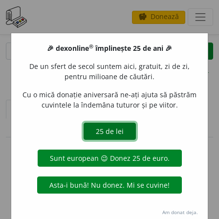
Donează
savings
®
®
🎉 dexonline
împlinește 25 de ani 🎉
caută
clear
search
De un sfert de secol suntem aici, gratuit, zi de zi,
opțiuni
pentru milioane de căutări.
Cu o mică donație aniversară ne-ați ajuta să păstrăm
cuvintele la îndemâna tuturor și pe viitor.
sinteza definițiilor (1)
definiții (53)
conjugări / declinări
info
Aceste definiții sunt compilate de
echipa dexonline. Definițiile
originale se află pe fila
definiții
.
info
Puteți reordona filele pe pagina de
preferințe
.
Am donat deja.
ascunde