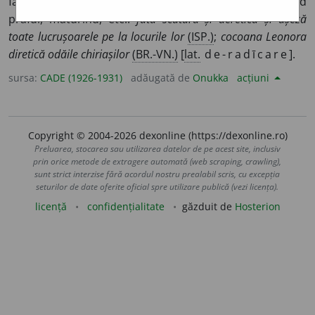
face rînduială prin casă, scuturînd așternutul, ștergînd
praful, măturînd, etc.:
fata scutură și deretică și așeză
toate lucrușoarele pe la locurile lor
(ISP.)
;
cocoana Leonora
diretică odăile chiriașilor
(BR.-VN.)
[
lat.
de-radīcare
].
sursa:
CADE (1926-1931)
adăugată de
Onukka
acțiuni
Copyright © 2004-2026 dexonline (https://dexonline.ro)
Preluarea, stocarea sau utilizarea datelor de pe acest site, inclusiv
prin orice metode de extragere automată (web scraping, crawling),
sunt strict interzise fără acordul nostru prealabil scris, cu excepția
seturilor de date oferite oficial spre utilizare publică (vezi licența).
licență
confidențialitate
găzduit de
Hosterion