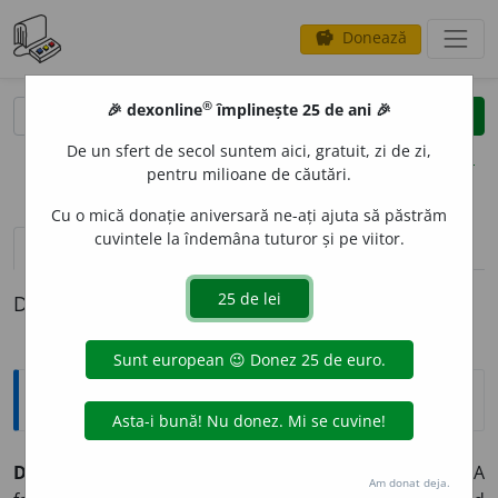
Donează
savings
®
®
🎉 dexonline
împlinește 25 de ani 🎉
caută
clear
search
De un sfert de secol suntem aici, gratuit, zi de zi,
opțiuni
pentru milioane de căutări.
Cu o mică donație aniversară ne-ați ajuta să păstrăm
cuvintele la îndemâna tuturor și pe viitor.
definiții (1)
Definiția cu ID-ul 1368285:
Explicative DEX
DERETEC
A
(-
tec
),
DERETIC
A
,
DIRETIC
A
(-
tic
)
vb.
tr.
și
intr.
A
Am donat deja.