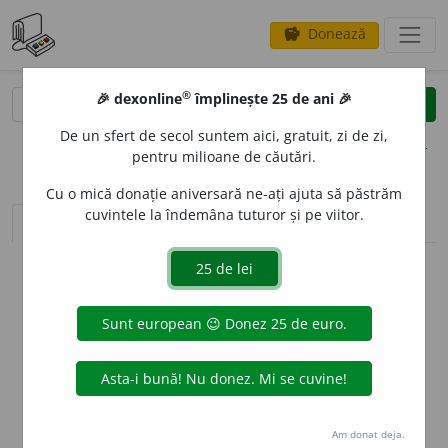
Donează
savings
®
®
🎉 dexonline
împlinește 25 de ani 🎉
caută
clear
search
De un sfert de secol suntem aici, gratuit, zi de zi,
opțiuni
pentru milioane de căutări.
Cu o mică donație aniversară ne-ați ajuta să păstrăm
cuvintele la îndemâna tuturor și pe viitor.
sinteza definițiilor (1)
definiții (13)
declinări
info
Aceste definiții sunt compilate de
echipa dexonline. Definițiile
originale se află pe fila
definiții
.
info
Puteți reordona filele pe pagina de
preferințe
.
ascunde
Am donat deja.