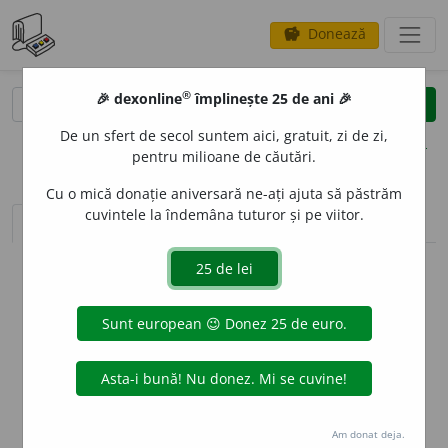
Donează
savings
®
®
🎉 dexonline
împlinește 25 de ani 🎉
caută
clear
search
De un sfert de secol suntem aici, gratuit, zi de zi,
opțiuni
pentru milioane de căutări.
Cu o mică donație aniversară ne-ați ajuta să păstrăm
cuvintele la îndemâna tuturor și pe viitor.
sinteza definițiilor (1)
definiții (9)
conjugări
info
Aceste definiții sunt compilate de
echipa dexonline. Definițiile
originale se află pe fila
definiții
.
info
Puteți reordona filele pe pagina de
preferințe
.
ascunde
Am donat deja.