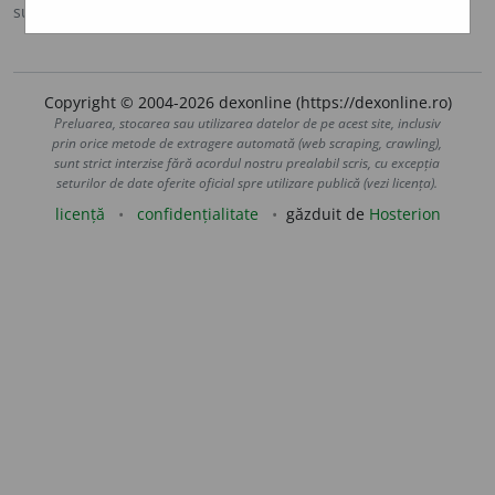
sursa:
DOOM 2 (2005)
adăugată de
raduborza
acțiuni
Copyright © 2004-2026 dexonline (https://dexonline.ro)
Preluarea, stocarea sau utilizarea datelor de pe acest site, inclusiv
prin orice metode de extragere automată (web scraping, crawling),
sunt strict interzise fără acordul nostru prealabil scris, cu excepția
seturilor de date oferite oficial spre utilizare publică (vezi licența).
licență
confidențialitate
găzduit de
Hosterion