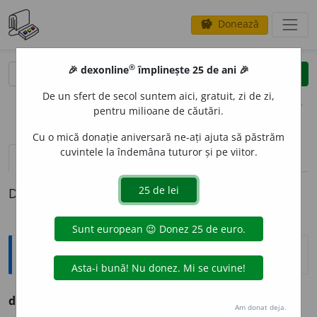
Donează
savings
®
®
🎉 dexonline
împlinește 25 de ani 🎉
caută
clear
search
De un sfert de secol suntem aici, gratuit, zi de zi,
opțiuni
pentru milioane de căutări.
Cu o mică donație aniversară ne-ați ajuta să păstrăm
cuvintele la îndemâna tuturor și pe viitor.
definiții (1)
Definiția cu ID-ul 766308:
Ortografice DOOM
demultiplic
a
(a ~)
(-ti-pli-)
vb.
,
ind.
prez.
3
demult
i
plică
Am donat deja.