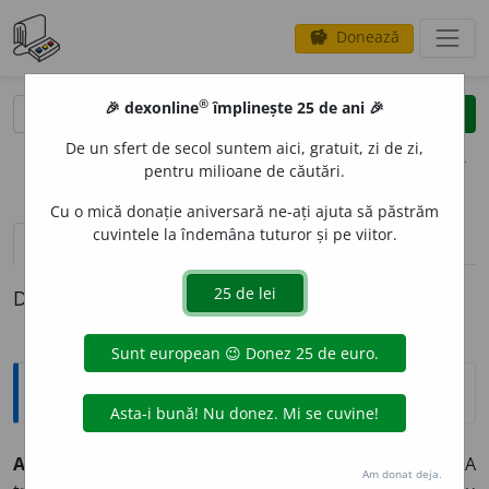
Donează
savings
®
®
🎉 dexonline
împlinește 25 de ani 🎉
caută
clear
search
De un sfert de secol suntem aici, gratuit, zi de zi,
opțiuni
pentru milioane de căutări.
Cu o mică donație aniversară ne-ați ajuta să păstrăm
cuvintele la îndemâna tuturor și pe viitor.
definiții (1)
Definiția cu ID-ul 331249:
Explicative DEX
A DEMULTIPLIC
A
demult
i
plic
tranz. (mișcări de rotație)
A
Am donat deja.