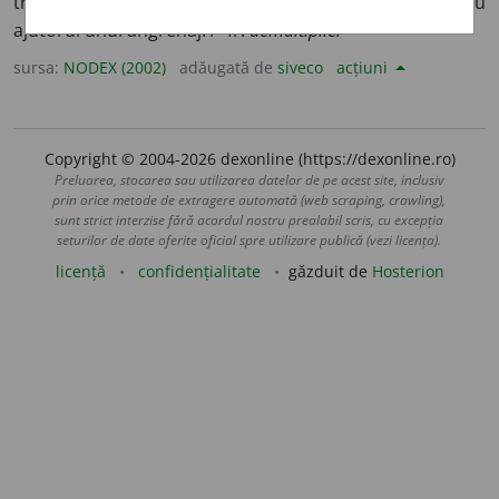
transforma în altă mișcare de rotație mai înceată cu
ajutorul unui angrenaj. /<fr.
démultiplier
sursa:
NODEX (2002)
adăugată de
siveco
acțiuni
Copyright © 2004-2026 dexonline (https://dexonline.ro)
Preluarea, stocarea sau utilizarea datelor de pe acest site, inclusiv
prin orice metode de extragere automată (web scraping, crawling),
sunt strict interzise fără acordul nostru prealabil scris, cu excepția
seturilor de date oferite oficial spre utilizare publică (vezi licența).
licență
confidențialitate
găzduit de
Hosterion