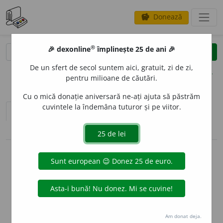
Donează
savings
®
®
🎉 dexonline
împlinește 25 de ani 🎉
caută
clear
search
De un sfert de secol suntem aici, gratuit, zi de zi,
opțiuni
pentru milioane de căutări.
Cu o mică donație aniversară ne-ați ajuta să păstrăm
cuvintele la îndemâna tuturor și pe viitor.
sinteza definițiilor (1)
definiții (23)
pronunție
(5)
volume_up
conjugări / declinări
info
Aceste definiții sunt compilate de
echipa dexonline. Definițiile
originale se află pe fila
definiții
.
info
Puteți reordona filele pe pagina de
preferințe
.
Am donat deja.
ascunde