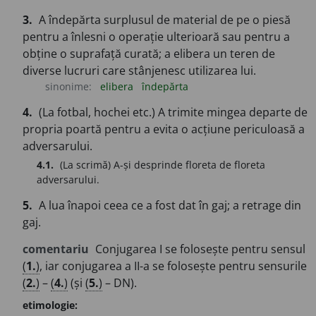
3.
A îndepărta surplusul de material de pe o piesă
pentru a înlesni o operație ulterioară sau pentru a
obține o suprafață curată; a elibera un teren de
diverse lucruri care stânjenesc utilizarea lui.
sinonime:
elibera
îndepărta
4.
(La fotbal, hochei etc.) A trimite mingea departe de
propria poartă pentru a evita o acțiune periculoasă a
adversarului.
4.1.
(La scrimă) A-și desprinde floreta de floreta
adversarului.
5.
A lua înapoi ceea ce a fost dat în gaj; a retrage din
gaj.
comentariu
Conjugarea I se folosește pentru sensul
(
1.
)
, iar conjugarea a II-a se folosește pentru sensurile
(
2.
)
–
(
4.
)
(și
(
5.
)
– DN).
etimologie: