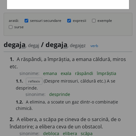
arată:
sensuri secundare
expresii
exemple
surse
degaj
a
/ degaj
a
, deg
a
j
, degaj
e
z
verb
1.
A răspândi, a împrăștia, a emana căldură, miros
etc.
sinonime:
emana
exala
răspândi
împrăștia
1.1.
(Despre mirosuri, căldură etc.) A se
reflexiv
desprinde.
sinonime:
desprinde
1.2.
A elimina, a scoate un gaz dintr-o combinație
chimică.
2.
A elibera, a scăpa pe cineva de o sarcină, de o
îndatorire; a elibera ceva de un obstacol.
sinonime:
debloca
elibera
scăpa