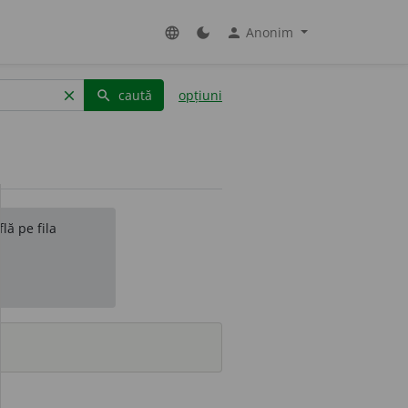
Anonim
language
dark_mode
person
caută
opțiuni
clear
search
lă pe fila