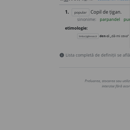
1.
Copil de țigan.
popular
sinonime:
parpandel
pu
etimologie:
den ci
„dă-mi ceva”
limba țigănească
Lista completă de definiții se află
info
Preluarea, stocarea sau utiliz
interzise fără acor