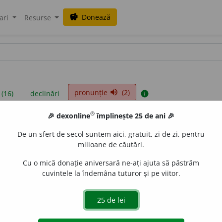
Donează
savings
ari
Resurse
pronunție
(2)
volume_up
 (16)
declinări
info
®
🎉 dexonline
împlinește 25 de ani 🎉
iniții sunt compilate de echipa dexonline. Definițiile originale se af
De un sfert de secol suntem aici, gratuit, zi de zi, pentru
 Puteți reordona filele pe pagina de
preferințe
.
milioane de căutări.
Cu o mică donație aniversară ne-ați ajuta să păstrăm
cuvintele la îndemâna tuturor și pe viitor.
presii
exemple
surse
in