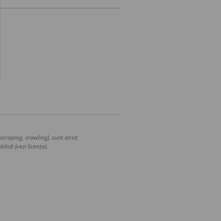
craping, crawling), sunt strict
lică (vezi licența).