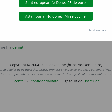
radel
diminutive:
dănciuc
Am donat deja.
 pe fila
definiții
.
Copyright © 2004-2026 dexonline (https://dexonline.ro)
area datelor de pe acest site, inclusiv prin orice metode de extragere automată (web s
dul nostru prealabil scris, cu excepția seturilor de date oferite oficial spre utilizare pub
licență
confidențialitate
găzduit de
Hosterion