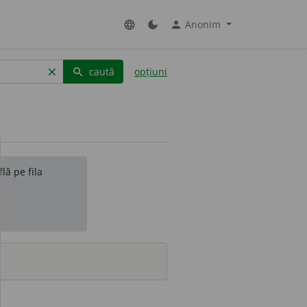
Anonim
language
dark_mode
person
caută
opțiuni
clear
search
lă pe fila