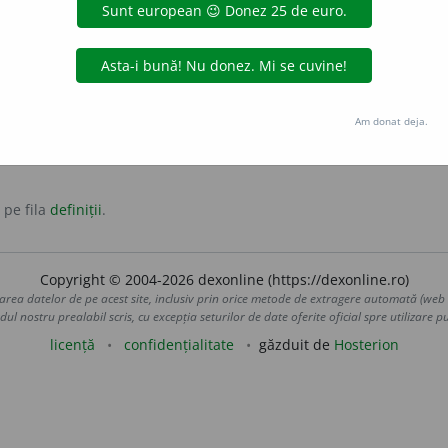
 oriental de percuție, asemănător cu tamburina, format din
ior cu discuri metalice, și folosit la marcarea ritmului.
mpină
vuvuitoare
vuvă
Am donat deja.
 pe fila
definiții
.
Copyright © 2004-2026 dexonline (https://dexonline.ro)
area datelor de pe acest site, inclusiv prin orice metode de extragere automată (web s
dul nostru prealabil scris, cu excepția seturilor de date oferite oficial spre utilizare pub
licență
confidențialitate
găzduit de
Hosterion