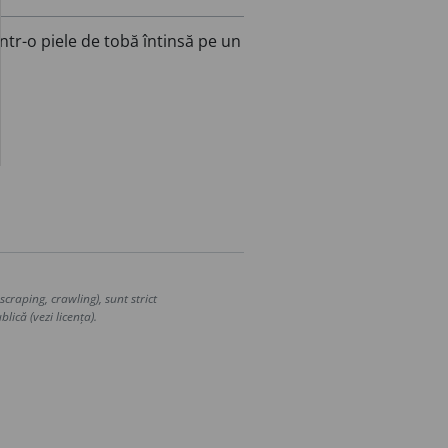
tr-o piele de tobă întinsă pe un
craping, crawling), sunt strict
lică (vezi licența).