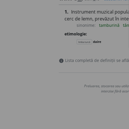
1.
Instrument muzical popular
cerc de lemn, prevăzut în inter
sinonime:
tamburină
tâ
etimologie:
daire
limba turcă
Lista completă de definiții se află
info
Preluarea, stocarea sau utiliz
interzise fără acor