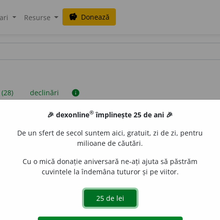
Donează
savings
ari
Resurse
 (28)
declinări
info
®
🎉 dexonline
împlinește 25 de ani 🎉
iniții sunt compilate de echipa dexonline. Definițiile originale se af
De un sfert de secol suntem aici, gratuit, zi de zi, pentru
 Puteți reordona filele pe pagina de
preferințe
.
milioane de căutări.
Cu o mică donație aniversară ne-ați ajuta să păstrăm
cuvintele la îndemâna tuturor și pe viitor.
presii
exemple
surse
minin