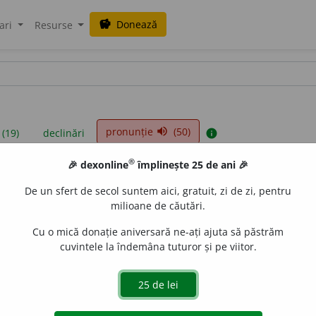
Donează
savings
ari
Resurse
pronunție
(50)
volume_up
 (19)
declinări
info
®
🎉 dexonline
împlinește 25 de ani 🎉
iniții sunt compilate de echipa dexonline. Definițiile originale se af
De un sfert de secol suntem aici, gratuit, zi de zi, pentru
 Puteți reordona filele pe pagina de
preferințe
.
milioane de căutări.
Cu o mică donație aniversară ne-ați ajuta să păstrăm
cuvintele la îndemâna tuturor și pe viitor.
presii
exemple
surse