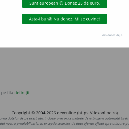
.
Am donat deja.
nuit
original
straniu
surprinzător
 pe fila
definiții
.
Copyright © 2004-2026 dexonline (https://dexonline.ro)
area datelor de pe acest site, inclusiv prin orice metode de extragere automată (web s
dul nostru prealabil scris, cu excepția seturilor de date oferite oficial spre utilizare pub