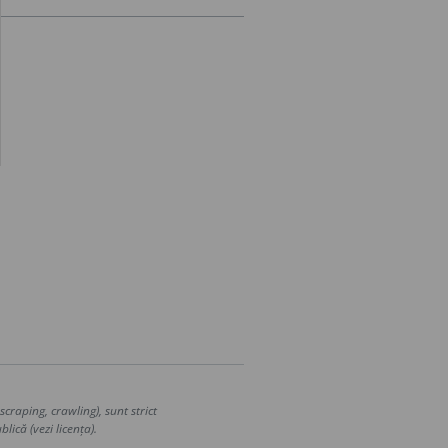
craping, crawling), sunt strict
lică (vezi licența).