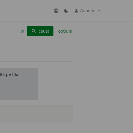
Anonim
language
dark_mode
person
caută
opțiuni
clear
search
lă pe fila