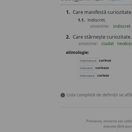
1.
Care manifestă curiozitate
1.1.
Indiscret.
sinonime:
indiscret
2.
Care stârnește curiozitate.
sinonime:
ciudat
neobiș
etimologie:
curieux
limba franceză
curiosus
limba latină
curioso
limba italiană
Lista completă de definiții se află
info
Preluarea, stocarea sau utiliz
interzise fără acor