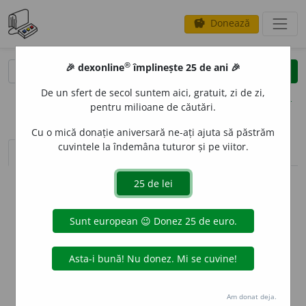
Donează
savings
®
®
🎉 dexonline
împlinește 25 de ani 🎉
caută
clear
search
De un sfert de secol suntem aici, gratuit, zi de zi,
opțiuni
pentru milioane de căutări.
Cu o mică donație aniversară ne-ați ajuta să păstrăm
cuvintele la îndemâna tuturor și pe viitor.
sinteza definițiilor (1)
definiții (8)
declinări
info
Aceste definiții sunt compilate de
echipa dexonline. Definițiile
originale se află pe fila
definiții
.
info
Puteți reordona filele pe pagina de
preferințe
.
ascunde
Am donat deja.