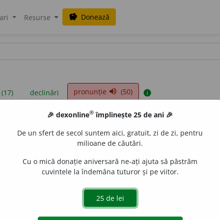
Donează
savings
ari
Resurse
pronunție
(50)
volume_up
 (17)
declinări
info
®
🎉 dexonline
împlinește 25 de ani 🎉
iniții sunt compilate de echipa dexonline. Definițiile originale se af
De un sfert de secol suntem aici, gratuit, zi de zi, pentru
 Puteți reordona filele pe pagina de
preferințe
.
milioane de căutări.
Cu o mică donație aniversară ne-ați ajuta să păstrăm
cuvintele la îndemâna tuturor și pe viitor.
presii
exemple
surse
v feminin