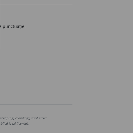
e
de punctuație.
craping, crawling), sunt strict
lică (vezi licența).