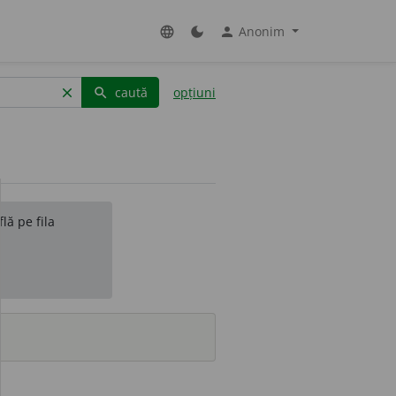
Anonim
language
dark_mode
person
caută
opțiuni
clear
search
lă pe fila