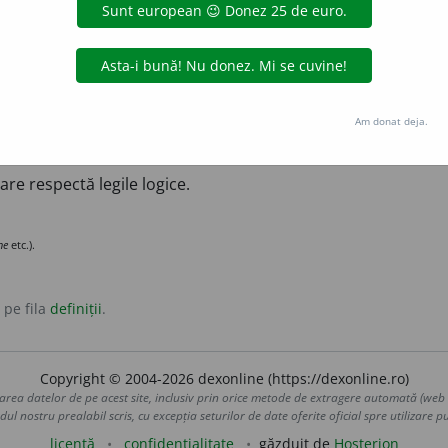
să de greșeli.
te
corecție
scrupulozitate
antonime:
greșeală
incorectitudin
lului constând în respectarea regulilor gramaticale, ortografice și 
.
Am donat deja.
care respectă legile logice.
ne
etc.).
 pe fila
definiții
.
Copyright © 2004-2026 dexonline (https://dexonline.ro)
area datelor de pe acest site, inclusiv prin orice metode de extragere automată (web s
dul nostru prealabil scris, cu excepția seturilor de date oferite oficial spre utilizare pub
licență
confidențialitate
găzduit de
Hosterion