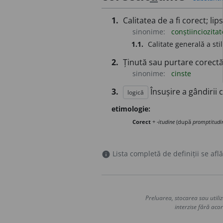
1.
Calitatea de a fi corect; lip
sinonime:
conștiinciozita
1.1.
Calitate generală a sti
2.
Ținută sau purtare corectă
sinonime:
cinste
3.
Însușire a gândirii 
logică
etimologie:
Corect
+
-itudine
(după
promptitudi
Lista completă de definiții se află
info
Preluarea, stocarea sau utiliz
interzise fără acor