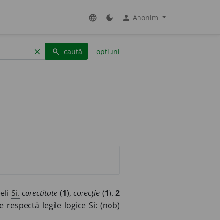
Anonim
language
dark_mode
person
caută
opțiuni
clear
search
eli
Si:
corectitate
(
1
),
corecție
(
1
).
2
re respectă legile logice
Si:
(
nob
)