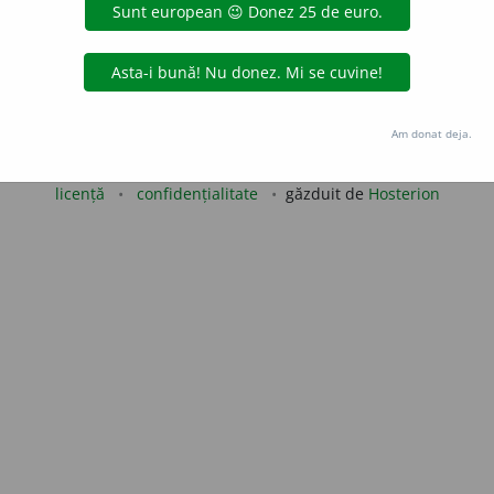
aurb.
acțiuni
Copyright © 2004-2026 dexonline (https://dexonline.ro)
Am donat deja.
area datelor de pe acest site, inclusiv prin orice metode de extragere automată (web s
dul nostru prealabil scris, cu excepția seturilor de date oferite oficial spre utilizare pub
licență
confidențialitate
găzduit de
Hosterion