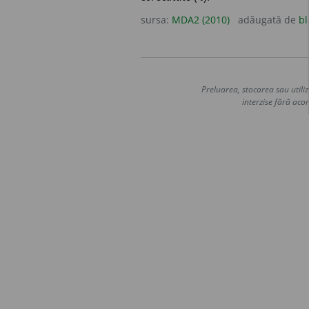
sursa:
MDA2 (2010)
adăugată de
bl
Preluarea, stocarea sau utiliz
interzise fără acor