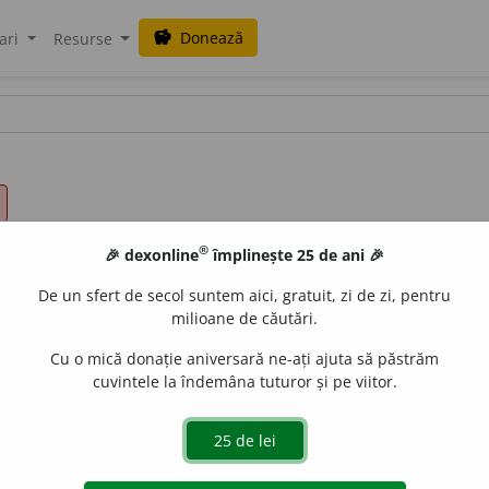
Donează
savings
ari
Resurse
®
🎉 dexonline
împlinește 25 de ani 🎉
De un sfert de secol suntem aici, gratuit, zi de zi, pentru
milioane de căutări.
Cu o mică donație aniversară ne-ați ajuta să păstrăm
cuvintele la îndemâna tuturor și pe viitor.
,
ap.
CADE /
Pl:
(
nob
)
~ni
/
E:
corect
+ -itudine
]
1
Lipsă de greș
nob
)
corectitate
(
2
).
3
Cinste.
4
(
Log
) Însușire a gândirii ca