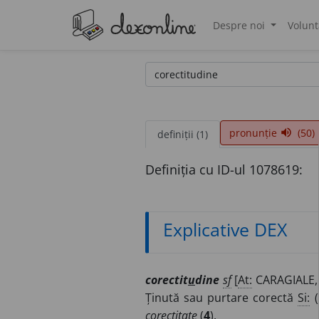
Despre noi
Volunt
®
pronunție
(50)
volume_up
definiții (1)
Definiția cu ID-ul 1078619:
Explicative DEX
corectit
u
dine
sf
[
At:
CARAGIALE
Ținută sau purtare corectă
Si:
(
corectitate
(
4
).