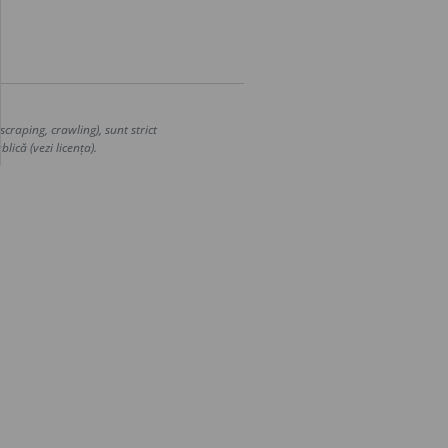
craping, crawling), sunt strict
lică (vezi licența).