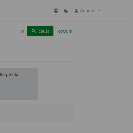
Anonim
language
dark_mode
person
caută
opțiuni
clear
search
lă pe fila