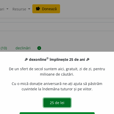
Donează
savings
ari
Resurse
 (10)
declinări
info
®
🎉 dexonline
împlinește 25 de ani 🎉
iniții sunt compilate de echipa dexonline. Definițiile originale se af
De un sfert de secol suntem aici, gratuit, zi de zi, pentru
 Puteți reordona filele pe pagina de
preferințe
.
milioane de căutări.
Cu o mică donație aniversară ne-ați ajuta să păstrăm
cuvintele la îndemâna tuturor și pe viitor.
presii
exemple
surse