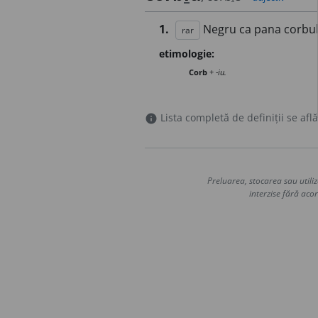
1.
Negru ca pana corbul
rar
etimologie:
Corb
+
-iu.
Lista completă de definiții se află
info
Preluarea, stocarea sau utiliz
interzise fără acor