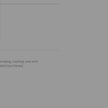
craping, crawling), sunt strict
lică (vezi licența).