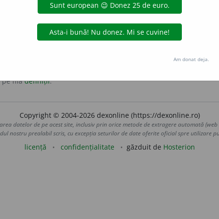
ui.
Am donat deja.
 pe fila
definiții
.
Copyright © 2004-2026 dexonline (https://dexonline.ro)
area datelor de pe acest site, inclusiv prin orice metode de extragere automată (web s
dul nostru prealabil scris, cu excepția seturilor de date oferite oficial spre utilizare pub
licență
confidențialitate
găzduit de
Hosterion