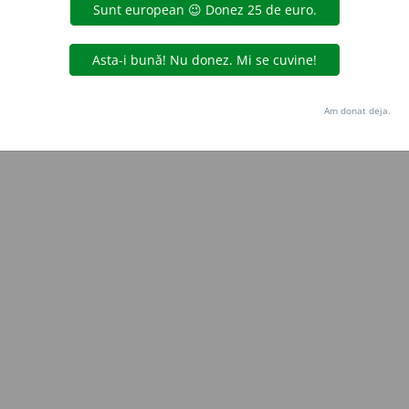
Copyright © 2004-2026 dexonline (https://dexonline.ro)
area datelor de pe acest site, inclusiv prin orice metode de extragere automată (web s
dul nostru prealabil scris, cu excepția seturilor de date oferite oficial spre utilizare pub
Am donat deja.
licență
confidențialitate
găzduit de
Hosterion