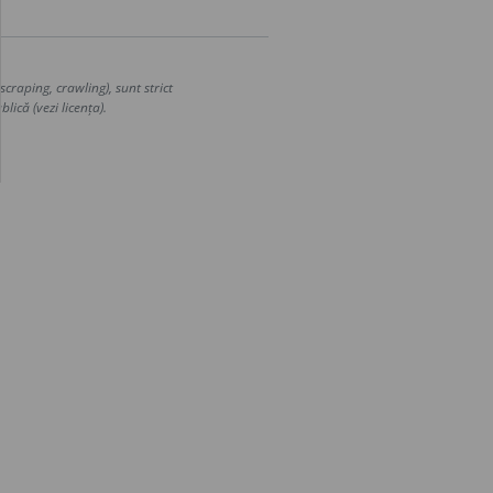
craping, crawling), sunt strict
lică (vezi licența).