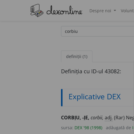
Despre noi
Volunt
®
definiții (1)
Definiția cu ID-ul 43082:
Explicative DEX
CORB
I
U, -
I
E,
corbii,
adj.
(Rar) Neg
sursa:
DEX '98 (1998)
adăugată de