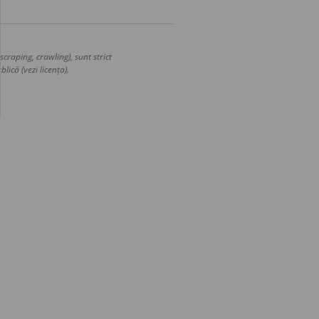
craping, crawling), sunt strict
lică (vezi licența).