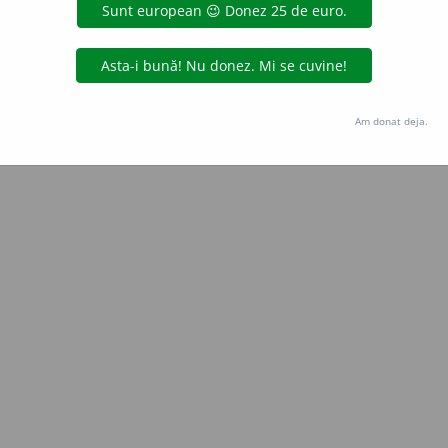
Copyright © 2004-2026 dexonline (https://dexonline.ro)
area datelor de pe acest site, inclusiv prin orice metode de extragere automată (web s
dul nostru prealabil scris, cu excepția seturilor de date oferite oficial spre utilizare pub
Am donat deja.
licență
confidențialitate
găzduit de
Hosterion