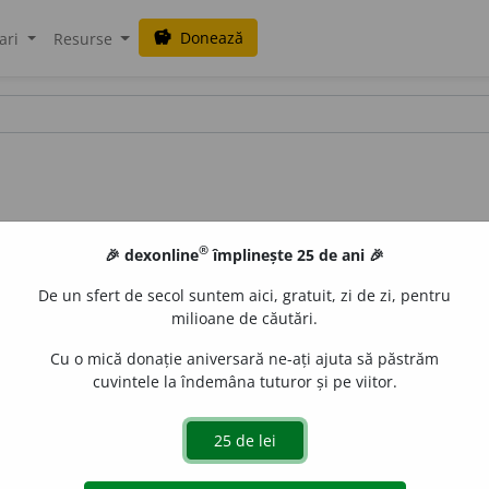
Donează
savings
ari
Resurse
®
🎉 dexonline
împlinește 25 de ani 🎉
De un sfert de secol suntem aici, gratuit, zi de zi, pentru
milioane de căutări.
Cu o mică donație aniversară ne-ați ajuta să păstrăm
cuvintele la îndemâna tuturor și pe viitor.
ca aripa corbie
AL.
gată de
blaurb.
acțiuni