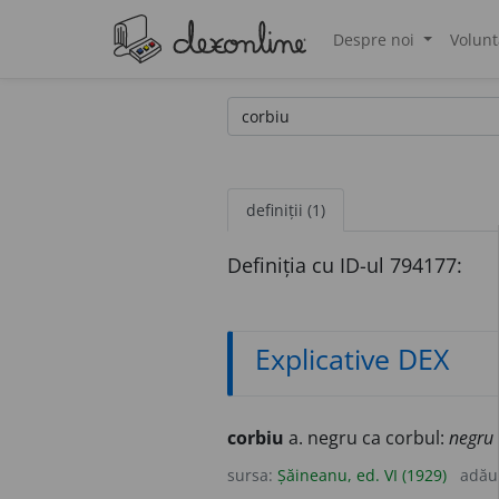
Despre noi
Volunt
®
definiții (1)
Definiția cu ID-ul 794177:
Explicative DEX
corbiu
a. negru ca corbul:
negru 
sursa:
Șăineanu, ed. VI (1929)
adău