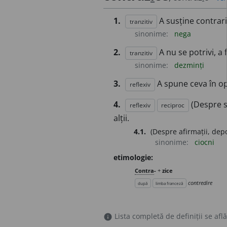
1.
A susține contrari
tranzitiv
sinonime:
nega
2.
A nu se potrivi, a 
tranzitiv
sinonime:
dezminți
3.
A spune ceva în opo
reflexiv
4.
(Despre s
reflexiv
reciproc
alții.
4.1.
(Despre afirmații, depoz
sinonime:
ciocni
etimologie:
Contra
-
+
zice
contredire
după
limba franceză
Lista completă de definiții se află
info