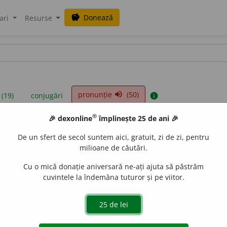
Donează
savings
ari
Resurse
pronunție
(50)
volume_up
 (19)
conjugări
info
®
🎉 dexonline
împlinește 25 de ani 🎉
iniții sunt compilate de echipa dexonline. Definițiile originale se af
De un sfert de secol suntem aici, gratuit, zi de zi, pentru
 Puteți reordona filele pe pagina de
preferințe
.
milioane de căutări.
Cu o mică donație aniversară ne-ați ajuta să păstrăm
cuvintele la îndemâna tuturor și pe viitor.
presii
exemple
surse
b