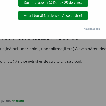
ul celor spuse de cineva.
fi în opoziție, a fi incompatibil cu ceva; a dezminți ceva.
Am donat deja.
ziție cu cele afirmate anterior de tine însuți.
usținătorii unor opinii, unor afirmații etc.) A avea păreri deo
iții etc.) A nu se potrivi unele cu altele; a se ciocni.
 pe fila
definiții
.