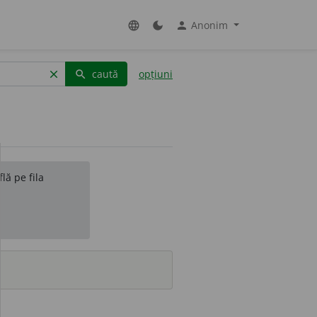
Anonim
language
dark_mode
person
caută
opțiuni
clear
search
lă pe fila